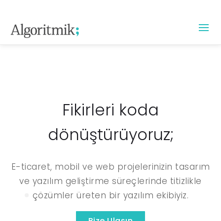
Hakkımızda
Hizmetler
Referanslar
Fikirleri koda
Portfolyo
İletişim
dönüştürüyoruz;
[English]
E-ticaret, mobil ve web projelerinizin tasarım
Blog
ve yazılım geliştirme süreçlerinde titizlikle
çözümler üreten bir yazılım ekibiyiz.
Bize Ulaşın