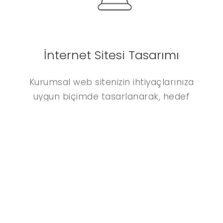
İnternet Sitesi Tasarımı
Kurumsal web sitenizin ihtiyaçlarınıza
uygun biçimde tasarlanarak, hedef
kitlenize en etkin biçimde ulaştırılması
konusunda birlikte çalışabiliriz.
Tüm Hizmetlerimiz